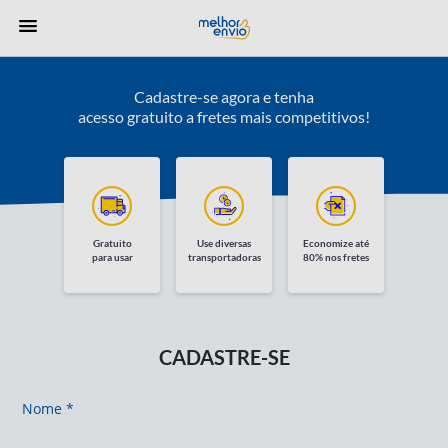
Cadastre-se agora e tenha
acesso gratuito a fretes mais competitivos!
Gratuito
Use diversas
Economize até
para usar
transportadoras
80% nos fretes
CADASTRE-SE
Nome *
Nome