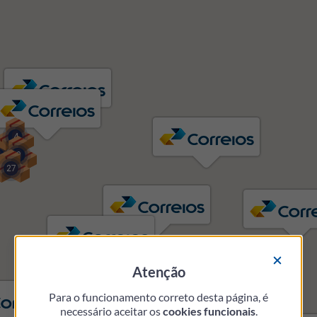
Mapa de Unidades de Postagem
4
9
3
27
Atenção
2
2
31
Para o funcionamento correto desta página, é
necessário aceitar os
cookies funcionais
.