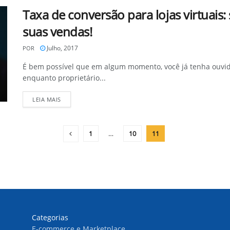
Taxa de conversão para lojas virtuais:
suas vendas!
Julho, 2017
POR
É bem possível que em algum momento, você já tenha ouvido
enquanto proprietário...
DETAILS
LEIA MAIS
1
…
10
11
Categorias
E-commerce e Marketplace