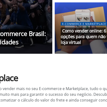
E-COMMERCE E MARKETPLACE
Como vender online: 6
commerce Brasil:
opções para quem não
vidades
loja virtual
place
o vender mais no seu E-commerce e Marketplace, tudo o que
 muito mais para garantir o sucesso do seu negócio. Descu
utomatizar o cálculo do valor do frete e ainda conseguir co