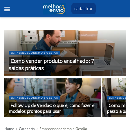
cadastrar
EMPREENDEDORISMO E GESTÃO
Como vender produto encalhado: 7
saídas práticas
EMPREENDEDORISMO E GESTÃO
EMPREENDEDO
Follow Up de Vendas: o que é, como fazer e
Como monta
modelos prontos para usar
passo a pas
Home
Categoria
Empreendedorismo e Gestão