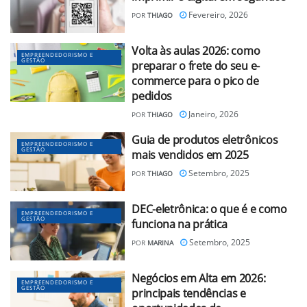
Fevereiro, 2026
POR
THIAGO
Volta às aulas 2026: como
EMPREENDEDORISMO E
GESTÃO
preparar o frete do seu e-
commerce para o pico de
pedidos
Janeiro, 2026
POR
THIAGO
Guia de produtos eletrônicos
EMPREENDEDORISMO E
GESTÃO
mais vendidos em 2025
Setembro, 2025
POR
THIAGO
DEC-eletrônica: o que é e como
EMPREENDEDORISMO E
GESTÃO
funciona na prática
Setembro, 2025
POR
MARINA
Negócios em Alta em 2026:
EMPREENDEDORISMO E
GESTÃO
principais tendências e