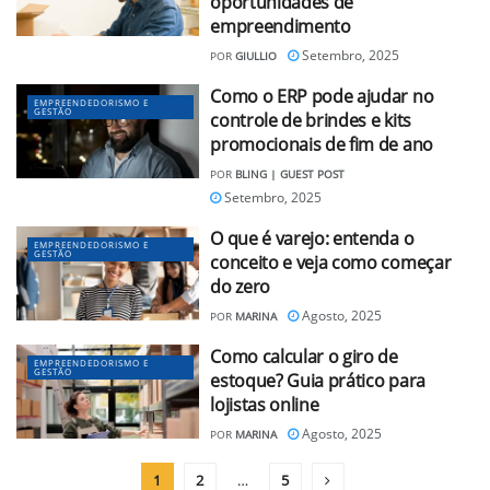
oportunidades de
empreendimento
Setembro, 2025
POR
GIULLIO
Como o ERP pode ajudar no
EMPREENDEDORISMO E
GESTÃO
controle de brindes e kits
promocionais de fim de ano
POR
BLING | GUEST POST
Setembro, 2025
O que é varejo: entenda o
EMPREENDEDORISMO E
GESTÃO
conceito e veja como começar
do zero
Agosto, 2025
POR
MARINA
Como calcular o giro de
EMPREENDEDORISMO E
GESTÃO
estoque? Guia prático para
lojistas online
Agosto, 2025
POR
MARINA
1
2
…
5