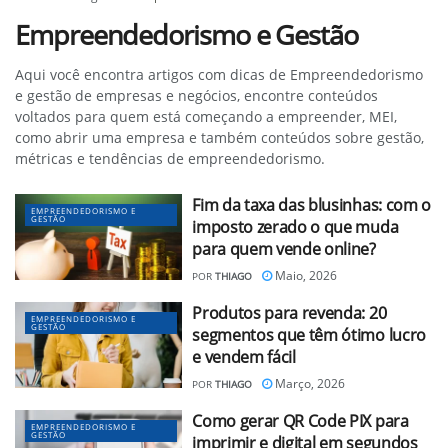
Empreendedorismo e Gestão
Aqui você encontra artigos com dicas de Empreendedorismo
e gestão de empresas e negócios, encontre conteúdos
voltados para quem está começando a empreender, MEI,
como abrir uma empresa e também conteúdos sobre gestão,
métricas e tendências de empreendedorismo.
Fim da taxa das blusinhas: com o
EMPREENDEDORISMO E
GESTÃO
imposto zerado o que muda
para quem vende online?
Maio, 2026
POR
THIAGO
Produtos para revenda: 20
EMPREENDEDORISMO E
GESTÃO
segmentos que têm ótimo lucro
e vendem fácil
Março, 2026
POR
THIAGO
Como gerar QR Code PIX para
EMPREENDEDORISMO E
GESTÃO
imprimir e digital em segundos