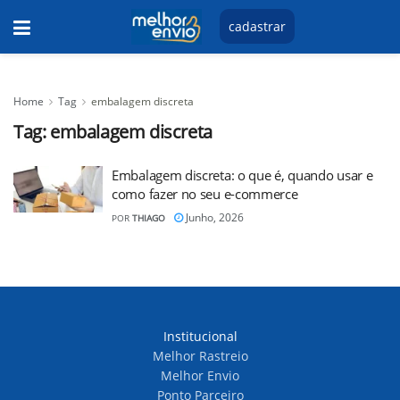
cadastrar
Home
Tag
embalagem discreta
Tag:
embalagem discreta
Embalagem discreta: o que é, quando usar e
como fazer no seu e-commerce
Junho, 2026
POR
THIAGO
Institucional
Melhor Rastreio
Melhor Envio
Ponto Parceiro