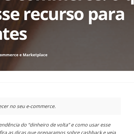
se recurso para
ntes
commerce e Marketplace
ecer no seu e-commerce.
ndência do “dinheiro de volta” e como usar esse
ira as dicas que preparamos sobre cashback e veja