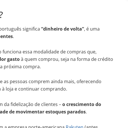
?
ortuguês significa
“dinheiro de volta”
, é uma
ientes
.
 funciona essa modalidade de compras que,
lor gasto
à quem comprou, seja na forma de crédito
a próxima compra.
que as pessoas comprem ainda mais, oferecendo
m à loja e continuar comprando.
 da fidelização de clientes –
o crescimento do
idade de movimentar estoques parados
.
om a empresa norte-americana
Rakuten
(antes