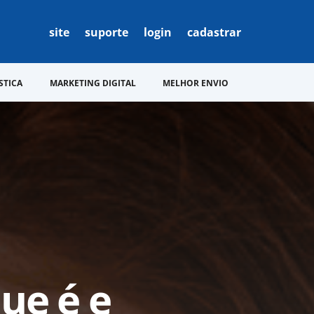
site
suporte
login
cadastrar
STICA
MARKETING DIGITAL
MELHOR ENVIO
ue é e