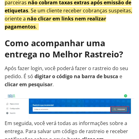
parceiras
não cobram taxas extras após emissão de
etiquetas
. Se um cliente receber cobranças suspeitas,
oriente a
não clicar em links nem realizar
pagamentos
.
Como acompanhar uma
entrega no Melhor Rastreio?
Após fazer login, você poderá fazer o rastreio do seu
pedido. É só
digitar o código na barra de busca
e
clicar em pesquisar
.
Em seguida, você verá todas as informações sobre a
entrega. Para salvar um código de rastreio e receber