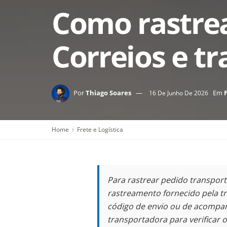
Como rastre
Correios e t
Por
Thiago Soares
Em
16 De Junho De 2026
Home
Frete e Logística
Para rastrear pedido transporta
rastreamento fornecido pela 
código de envio ou de acompan
transportadora para verificar 