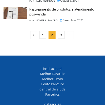
Outubro, 2021
POR
PAULO HENRIQUE
Rastreamento de produtos e atendimento
pós-venda
Setembro, 2021
POR
LUCIMARA LEANDRO
1
2
3
Institucional
Melhor Rastreio
Melhor Envio
Ponto Parceiro
Central de ajuda
Parceiros
Categorias