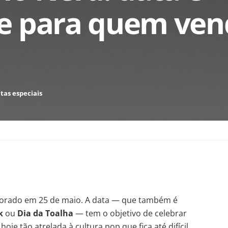
e para quem ven
tas especiais
rado em 25 de maio. A data — que também é
k
ou
Dia da Toalha
— tem o objetivo de celebrar
oje tão atrelada à cultura pop que fica até difícil