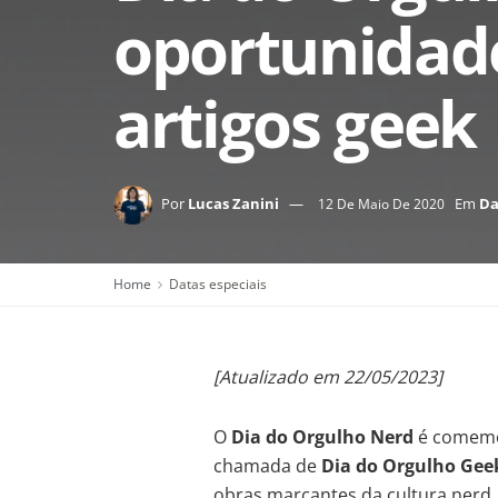
oportunidad
artigos geek
Por
Lucas Zanini
Em
Da
12 De Maio De 2020
Home
Datas especiais
[Atualizado em 22/05/2023]
O
Dia do Orgulho Nerd
é comemo
chamada de
Dia do Orgulho Gee
obras marcantes da cultura nerd, h