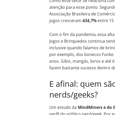
Como esse setor se relaciona co
atenção para esse ponto. Segund
Associação Brasileira de Comérci
jogos cresceram
434,7%
entre 15
Com o fim da pandemia, essa alta 
Jogos e Brinquedos continua sen
inclusive quando falamos de brin
por exemplo, dos bonecos Funko 
anos. Gibis, mangás, livros e até
fazem bastante sucesso dentro d
E afinal: quem sã
nerds/geeks?
Um estudo da
MindMiners e do
perfil do público nerd/geek. Por 