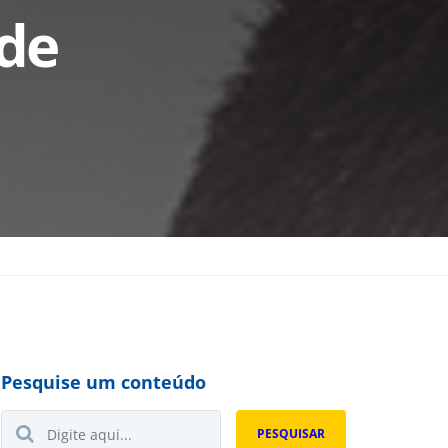
de
Pesquise um conteúdo
Buscar...
PESQUISAR