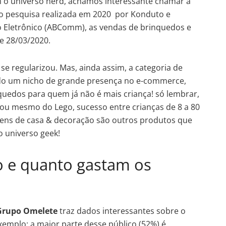
m o universo nerd, achamos interessante chamar a
o pesquisa realizada em 2020 por Konduto e
o Eletrônico (ABComm), as vendas de brinquedos e
 e 28/03/2020.
se regularizou. Mas, ainda assim, a categoria de
do um nicho de grande presença no e-commerce,
quedos para quem já não é mais criança! só lembrar,
ou mesmo do Lego, sucesso entre crianças de 8 a 80
 itens de casa & decoração são outros produtos que
o universo geek!
o e quanto gastam os
 Grupo Omelete
traz dados interessantes sobre o
exemplo: a maior parte desse público (52%) é