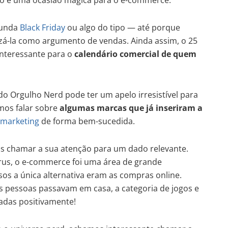
ão é uma ocasião mágica para o e-commerce.
gunda
Black Friday
ou algo do tipo — até porque
zá-la como argumento de vendas. Ainda assim, o 25
nteressante para o
calendário comercial de quem
 do Orgulho Nerd pode ter um apelo irresistível para
amos falar sobre
algumas marcas que já inseriram a
marketing
de forma bem-sucedida.
os chamar a sua atenção para um dado relevante.
us, o e-commerce foi uma área de grande
sos a única alternativa eram as compras online.
 pessoas passavam em casa, a categoria de jogos e
adas positivamente!