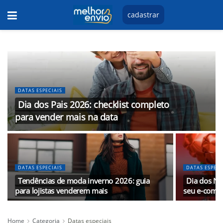
cadastrar
DATAS ESPECIAIS
Dia dos Pais 2026: checklist completo
para vender mais na data
DATAS ESPECIAIS
DATAS ESPECI
Tendências de moda inverno 2026: guia
Dia dos N
para lojistas venderem mais
seu e-comm
Home
Categoria
Datas especiais