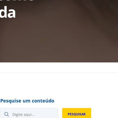
 da
Pesquise um conteúdo
Buscar...
PESQUISAR