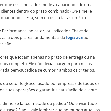
er que esse indicador mede a capacidade de uma
 clientes dentro do prazo combinado (On-Time) e
 quantidade certa, sem erros ou faltas (In-Full).
y Performance Indicator, ou Indicador-Chave de
alia dois pilares fundamentais da
logística
ao
ecisão.
dores que focam apenas no prazo de entrega ou na
é mais completo. Ele não deixa margem para meias
derada bem-sucedida se cumprir ambos os critérios.
Is do setor logístico, usado por empresas de todos os
de suas operações e garantir a satisfação do cliente.
apidinho se faltou metade do pedido? Ou enviar tudo
 atraso? E aqui vale lembrar que no mundo atual, os