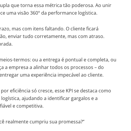
pla que torna essa métrica tão poderosa. Ao unir
ece uma visão 360° da performance logística.
zo, mas com itens faltando. O cliente ficará
tão, enviar tudo corretamente, mas com atraso.
brada.
 meios-termos: ou a entrega é pontual e completa, ou
ça a empresa a alinhar todos os processos – do
entregar uma experiência impecável ao cliente.
or eficiência só cresce, esse KPI se destaca como
gística, ajudando a identificar gargalos e a
iável e competitiva.
você realmente cumpriu sua promessa?”