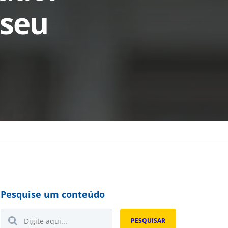
 seu
Pesquise um conteúdo
Buscar...
PESQUISAR