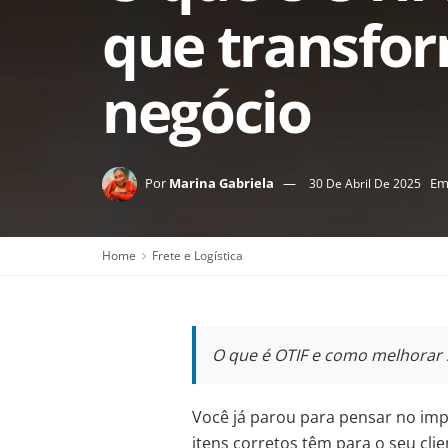
que transfor
negócio
Por
Marina Gabriela
E
30 De Abril De 2025
Home
Frete e Logística
O que é OTIF e como melhorar s
Você já parou para pensar no imp
itens corretos têm para o seu cli