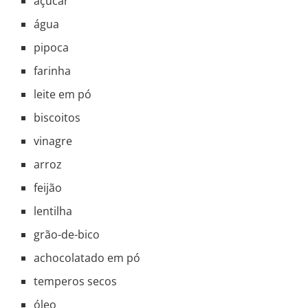
açúcar
água
pipoca
farinha
leite em pó
biscoitos
vinagre
arroz
feijão
lentilha
grão-de-bico
achocolatado em pó
temperos secos
óleo