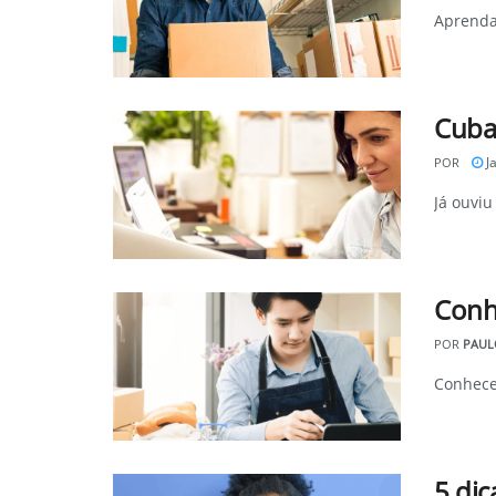
Aprenda
Cubag
Ja
POR
Já ouvi
Conhe
POR
PAUL
Conhecer
5 dic