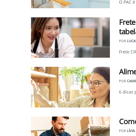
O PAC é 
Fret
tabel
POR
LUCAS
Frete CI
Alime
POR
CAMI
6 dicas 
Como
POR
LÍVIA