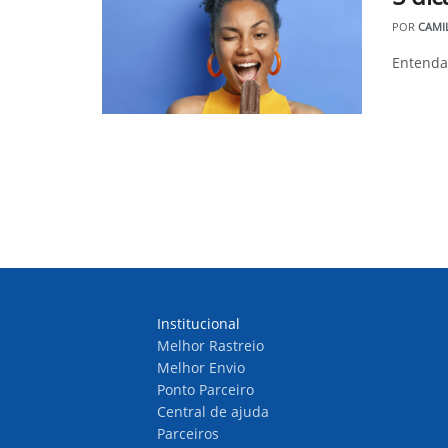
POR
CAMI
Entenda
Institucional
Melhor Rastreio
Melhor Envio
Ponto Parceiro
Central de ajuda
Parceiros