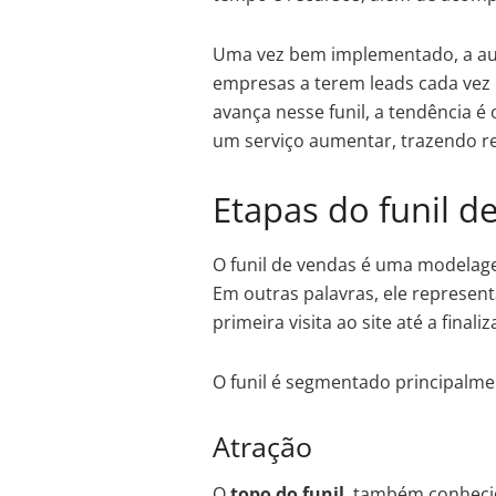
Uma vez bem implementado, a a
empresas a terem leads cada vez m
avança nesse funil, a tendência 
um serviço aumentar, trazendo re
Etapas do funil d
O funil de vendas é uma modelage
Em outras palavras, ele represen
primeira visita ao site até a fin
O funil é segmentado principalme
Atração
O
topo do funil
, também conheci