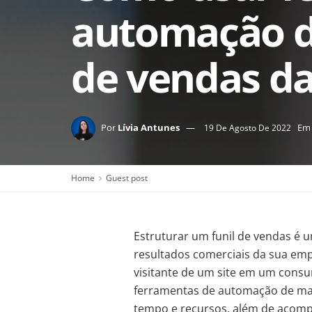
automação d
de vendas d
Por
Lívia Antunes
Em
19 De Agosto De 2022
Home
Guest post
Estruturar um funil de vendas é 
resultados comerciais da sua emp
visitante de um site em um cons
ferramentas de automação de ma
tempo e recursos, além de acomp