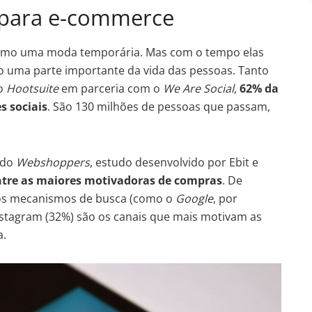
l para e-commerce
s como uma moda temporária. Mas com o tempo elas
o uma parte importante da vida das pessoas. Tanto
do
Hootsuite
em parceria com o
We Are Social
,
62% da
s sociais
. São 130 milhões de pessoas que passam,
 do
Webshoppers
, estudo desenvolvido por Ebit e
entre as maiores motivadoras de compras
. De
dos mecanismos de busca (como o
Google
, por
nstagram (32%) são os canais que mais motivam as
a.