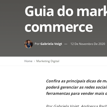
Guia do marke
commerce
Por
Gabriela Voigt
12 De Novembro De 2020
Home
Marketing Digital
Confira as principais dicas de 
poderá gerenciar as redes socia
ferramentas para vender mais o
Por Gabriela Voigt, Andressa Barb